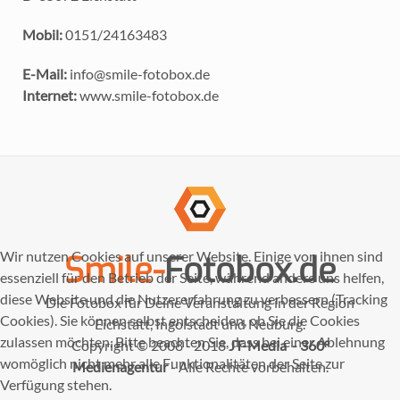
Mobil:
0151/24163483
E-Mail:
info@smile-fotobox.de
Internet:
www.smile-fotobox.de
Wir nutzen Cookies auf unserer Website. Einige von ihnen sind
Smile-
Fotobox.de
essenziell für den Betrieb der Seite, während andere uns helfen,
diese Website und die Nutzererfahrung zu verbessern (Tracking
Die Fotobox für Deine Veranstaltung in der Region
Cookies). Sie können selbst entscheiden, ob Sie die Cookies
Eichstätt, Ingolstadt und Neuburg.
zulassen möchten. Bitte beachten Sie, dass bei einer Ablehnung
Copyright © 2008 - 2018
JT-Media - 360°
womöglich nicht mehr alle Funktionalitäten der Seite zur
Medienagentur
- Alle Rechte vorbehalten.
Verfügung stehen.